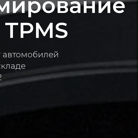
мирование
 TPMS
 автомобилей
складе
2