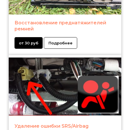
Восстановление преднатяжителей
ремней
от 30 руб
Подробнее
Удаление ошибки SRS/Airbag