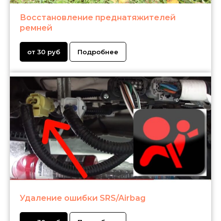
Восстановление преднатяжителей
ремней
от 30 руб
Подробнее
Удаление ошибки SRS/Airbag