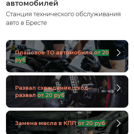
автомобилей
Станция технического обслуживания
авто в Бресте
Плановое ТО автомобиля
от 20
руб
Развал схождение, сход-
развал
от 20 руб
Замена масла в КПП
от 20 руб