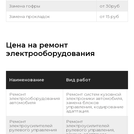
Замена гофры
от 30руб
Замена прокладок
от 15 руб
Цена на ремонт
электрооборудования
Наименование
Вид работ
С
Ремонт
Ремонт систем кузовной
о
электрооборудования
электроники автомобиля,
автомобиля
замена блоков
управления, кодирование
адаптация.
Ремонт
Ремонт
о
электроусилителей
электроусилителей
рулевого управления
рулевого управления,