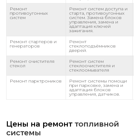
Ремонт
Ремонт систем доступа и
о
противоугонных
старта, противоугонных
систем
систем. Замена блоков
управления, замена и
адаптация ключей
зажигания.
Ремонт стартеров и
Ремонт
о
генераторов
стеклоподъёмников
дверей.
Ремонт очистителя
Ремонт систем
о
стекол
стеклоочистителя и
стеклоомывателя
Ремонт парктроников
Ремонт системы помощи
о
при парковке, замена и
адаптация блоков
управления, датчиков.
Цены на ремонт
топливной
системы