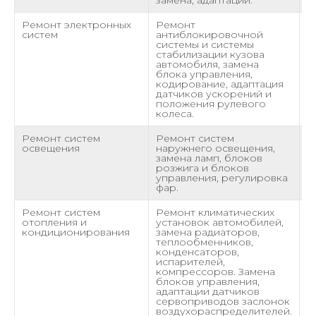
замена, адаптации.
Ремонт электронных
Ремонт
о
систем
антиблокировочной
системы и системы
стабилизации кузова
автомобиля, замена
блока управления,
кодирование, адаптация
датчиков ускорений и
положения рулевого
колеса.
Ремонт систем
Ремонт систем
о
освещения
наружнего освещения,
замена ламп, блоков
розжига и блоков
управления, регулировка
фар.
Ремонт систем
Ремонт климатических
о
отопления и
установок автомобилей,
кондиционирования
замена радиаторов,
теплообменников,
конденсаторов,
испарителей,
компрессоров. Замена
блоков управления,
адаптации датчиков
сервоприводов заслонок
воздухораспределителей.