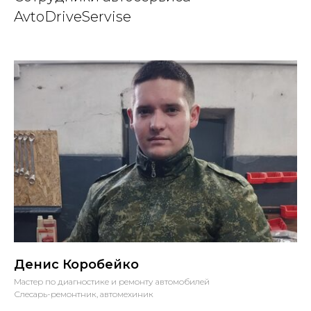
AvtoDriveServise
Денис Коробейко
Мастер по диагностике и ремонту автомобилей
Слесарь-ремонтник, автомехиник