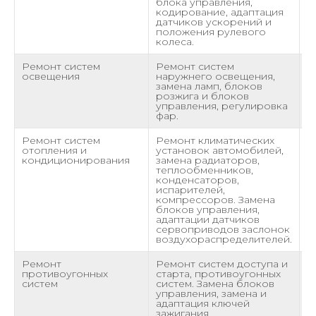
блока управления,
кодирование, адаптация
датчиков ускорений и
положения рулевого
колеса.
Ремонт систем
Ремонт систем
о
освещения
наружнего освещения,
замена ламп, блоков
розжига и блоков
управления, регулировка
фар.
Ремонт систем
Ремонт климатических
о
отопления и
установок автомобилей,
кондиционирования
замена радиаторов,
теплообменников,
конденсаторов,
испарителей,
компрессоров. Замена
блоков управления,
адаптации датчиков
сервоприводов заслонок
воздухораспределителей.
Ремонт
Ремонт систем доступа и
о
противоугонных
старта, противоугонных
систем
систем. Замена блоков
управления, замена и
адаптация ключей
зажигания.