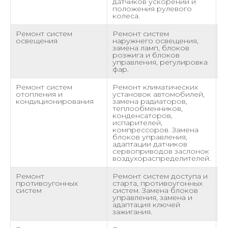
датчиков ускорений и
положения рулевого
колеса.
Ремонт систем
Ремонт систем
о
освещения
наружнего освещения,
замена ламп, блоков
розжига и блоков
управления, регулировка
фар.
Ремонт систем
Ремонт климатических
о
отопления и
установок автомобилей,
кондиционирования
замена радиаторов,
теплообменников,
конденсаторов,
испарителей,
компрессоров. Замена
блоков управления,
адаптации датчиков
сервоприводов заслонок
воздухораспределителей.
Ремонт
Ремонт систем доступа и
о
противоугонных
старта, противоугонных
систем
систем. Замена блоков
управления, замена и
адаптация ключей
зажигания.