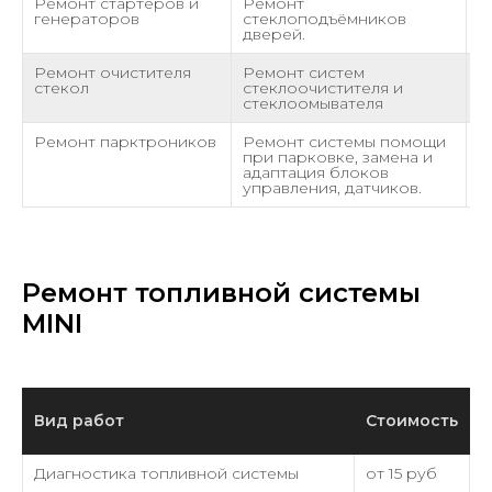
Ремонт стартеров и
Ремонт
о
генераторов
стеклоподъёмников
дверей.
Ремонт очистителя
Ремонт систем
о
стекол
стеклоочистителя и
стеклоомывателя
Ремонт парктроников
Ремонт системы помощи
о
при парковке, замена и
адаптация блоков
управления, датчиков.
Ремонт топливной системы
MINI
Вид работ
Стоимость
Диагностика топливной системы
от 15 руб